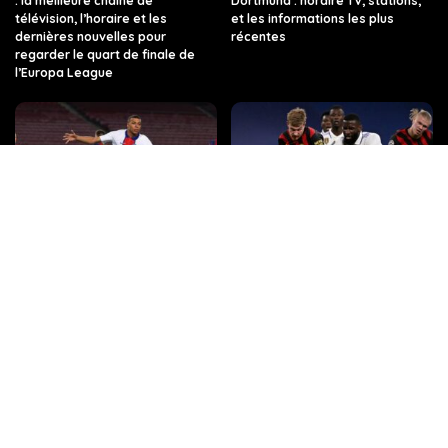
: la meilleure chaîne de
Dortmund : horaire TV, stations,
télévision, l’horaire et les
et les informations les plus
dernières nouvelles pour
récentes
regarder le quart de finale de
l’Europa League
PSG vs FC Barcelone : les
Quelle chaîne, quelle heure, et
dernières informations sur ce
toutes les infos sur le match Real
match de Ligue des champions,
Madrid – Manchester City en
sur quelle chaîne de télévision et
Ligue des champions ?
à quelle heure.