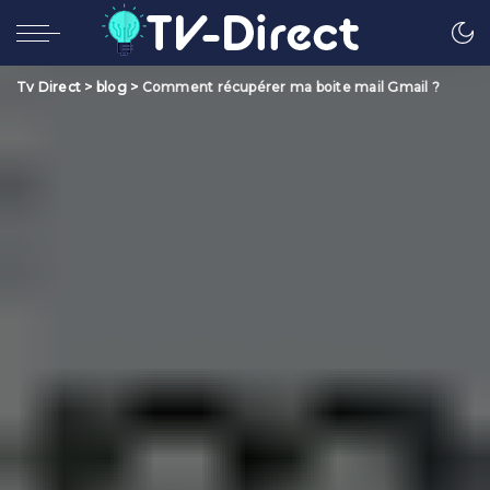
Tv Direct
>
blog
>
Comment récupérer ma boite mail Gmail ?