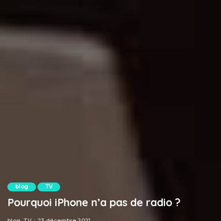
blog
TV
Pourquoi iPhone n’a pas de radio ?
blog
TV
23 décembre 2021