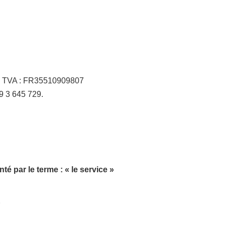
– TVA : FR35510909807
9 3 645 729.
nté par le terme : « le service »
s