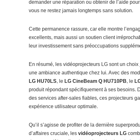
demander une réparation ou obtenir de l’aide pour o
vous ne restez jamais longtemps sans solution.
Cette permanence rassure, car elle montre l’eng
excellents, mais aussi un soutien client irréprochab
leur investissement sans préoccupations suppléme
En résumé, les vidéoprojecteurs LG sont un choix 
une ambiance authentique chez lui. Avec des mod
LG HU70LS
, le
LG CineBeam Q HU710PB
, le
L
produit répondant spécifiquement à ses besoins. D
des services after-sales fiables, ces projecteurs g
expérience utilisateur optimale.
Qu’il s’agisse de profiter de la dernière superpr
d’affaires cruciale, les
vidéoprojecteurs LG
combin