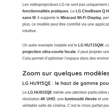
Les vidéoprojecteurs LG ne sont pas uniquement ap
fonctionnalités pratiques
. Le
LG CineBeam Q 
sans fil
. Il supporte le
Miracast Wi-Fi Display
, pe
plus, ce modèle peut être contrôlé via une applicati
intuitive.
Un autre exemple notable est le
LG HU715QW
, c
projection ultra-courte focale
, il peut projeter 
Cela permet d’optimiser l’espace dans des enviro
Zoom sur quelques modèle
LG HU915QE : le haut de gamme pour 
Le
LG HU915QE
mérite une attention particulièr
résolution
4K UHD
, une
luminosité élevée
et un
véritable salle de cinéma. C’est le choix parfait p