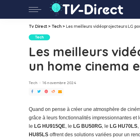
Tv Direct
>
Tech
>
Les meilleurs vidéoprojecteurs LG p
Tech
Les meilleurs vid
un home cinema e
Tech
16 novembre 2024
Quand on pense à créer une atmosphère de ciném
grâce à leurs fonctionnalités impressionnantes et 
le
LG HU915QE
, le
LG BU50RG
, le
LG HU70LS
,
HU85LS
offrent des solutions variées pour un ren