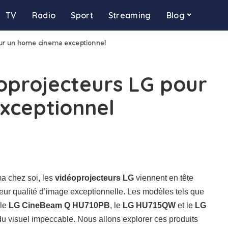
TV
Radio
Sport
Streaming
Blog
our un home cinema exceptionnel
éoprojecteurs LG pour
xceptionnel
a chez soi, les
vidéoprojecteurs LG
viennent en tête
leur qualité d’image exceptionnelle. Les modèles tels que
 le
LG CineBeam Q HU710PB
, le
LG HU715QW
et le
LG
du visuel impeccable. Nous allons explorer ces produits