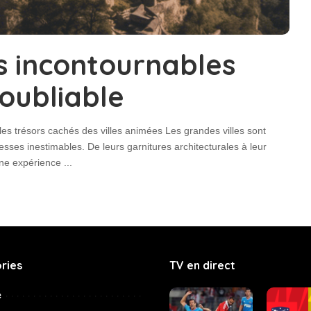
ns incontournables
oubliable
les trésors cachés des villes animées Les grandes villes sont
ses inestimables. De leurs garnitures architecturales à leur
 une expérience
...
ries
TV en direct
e