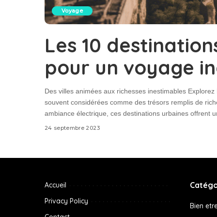
Voyage
Les 10 destinatio
pour un voyage in
Des villes animées aux richesses inestimables Explorez 
souvent considérées comme des trésors remplis de riches
ambiance électrique, ces destinations urbaines offrent
24 septembre 2023
Catégo
Accueil
Privacy Policy
Bien etr
Contact