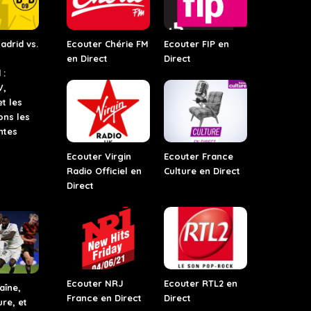
adrid vs.
Ecouter Chérie FM
Ecouter FIP en
en Direct
Direct
 :
V,
et les
ons les
ntes
Ecouter Virgin
Ecouter France
Radio Officiel en
Culture en Direct
Direct
Ecouter NRJ
Ecouter RTL2 en
aîne,
France en Direct
Direct
ure, et