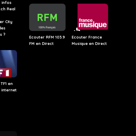
 infos
tch Real
r City
des
s ?
Ecouter RFM 103.9
Ecouter France
FM en Direct
Musique en Direct
TF1 en
 internet