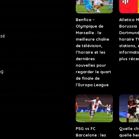
s
Benfica –
Atletico M
Olympique de
Borussia
Marseille : la
Dortmund
ssé
meilleure chaîne
horaire T
de télévision,
stations, 
l’horaire et les
informati
dernières
plus réce
nouvelles pour
ng
regarder le quart
de finale de
l’Europa League
PSG vs FC
Quelle ch
Barcelone : les
quelle he