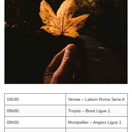
16h30
Venise – Latium Rome Serie A
09h00.
Troyes – Brest Ligue 1
09h00.
Montpellier – Angers Ligue 1