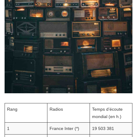
Rang
Radios
Temps d’écoute
mondial (en h.)
1
France Inter (*)
19 503 381