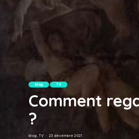
blog
TV
Comment rega
?
blog
TV
23 décembre 2021