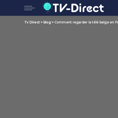
Tv Direct
>
blog
>
Comment regarder la télé belge en F