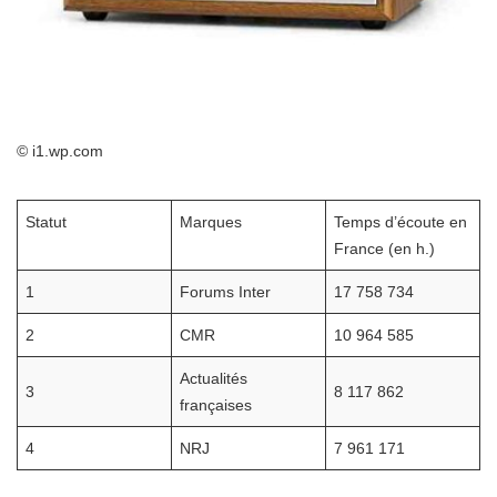
© i1.wp.com
Statut
Marques
Temps d’écoute en
France (en h.)
1
Forums Inter
17 758 734
2
CMR
10 964 585
Actualités
3
8 117 862
françaises
4
NRJ
7 961 171