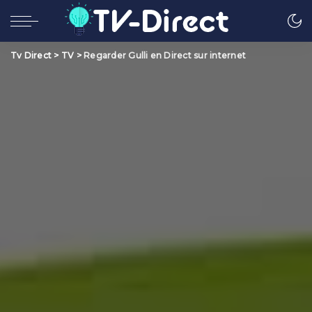
Tv Direct
>
TV
>
Regarder Gulli en Direct sur internet