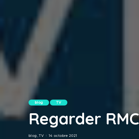
blog
TV
Regarder RMC 
blog
TV
14 octobre 2021