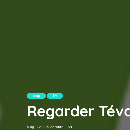
blog
TV
Regarder Téva
blog
TV
14 octobre 2021