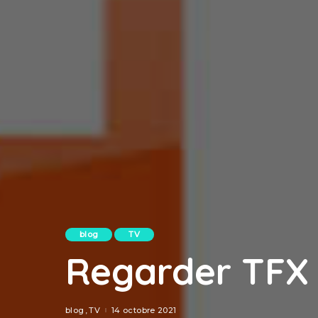
blog
TV
Regarder TFX 
blog
TV
14 octobre 2021