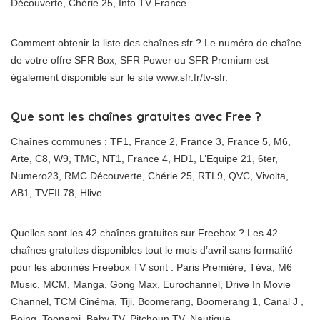
Découverte, Chérie 25, Info TV France.
Comment obtenir la liste des chaînes sfr ? Le numéro de chaîne
de votre offre SFR Box, SFR Power ou SFR Premium est
également disponible sur le site www.sfr.fr/tv-sfr.
Que sont les chaînes gratuites avec Free ?
Chaînes communes : TF1, France 2, France 3, France 5, M6,
Arte, C8, W9, TMC, NT1, France 4, HD1, L’Equipe 21, 6ter,
Numero23, RMC Découverte, Chérie 25, RTL9, QVC, Vivolta,
AB1, TVFIL78, Hlive.
Quelles sont les 42 chaînes gratuites sur Freebox ? Les 42
chaînes gratuites disponibles tout le mois d’avril sans formalité
pour les abonnés Freebox TV sont : Paris Première, Téva, M6
Music, MCM, Manga, Gong Max, Eurochannel, Drive In Movie
Channel, TCM Cinéma, Tiji, Boomerang, Boomerang 1, Canal J ,
Boing, Toonami, Baby TV, Pitchoun TV, Nautique, …