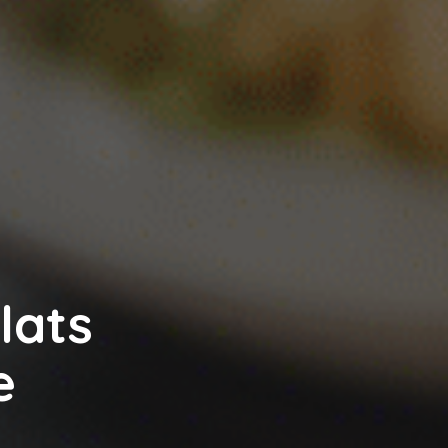
lats
e