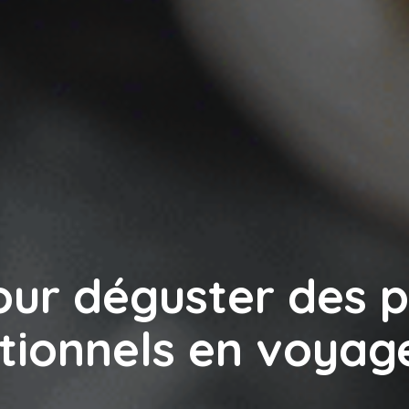
our déguster des p
itionnels en voyag