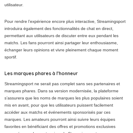
utilisateur.
Pour rendre l’expérience encore plus interactive, Streamingsport
introduira également des fonctionnalités de chat en direct,
permettant aux utilisateurs de discuter entre eux pendant les
matchs. Les fans pourront ainsi partager leur enthousiasme,
échanger leurs opinions et vivre pleinement chaque moment
sportif.
Les marques phares à l’honneur
Streamingsport ne serait pas complet sans ses partenaires et
marques phares. Dans sa version modernisée, la plateforme
s’assurera que les noms de marques les plus populaires soient
mis en avant, pour que les utilisateurs puissent facilement
accéder aux matchs et événements sponsorisés par ces
marques. Les amateurs pourront ainsi suivre leurs équipes
favorites en bénéficiant des offres et promotions exclusives