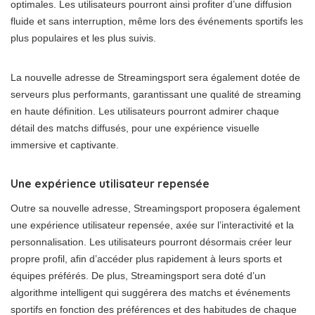
optimales. Les utilisateurs pourront ainsi profiter d’une diffusion
fluide et sans interruption, même lors des événements sportifs les
plus populaires et les plus suivis.
La nouvelle adresse de Streamingsport sera également dotée de
serveurs plus performants, garantissant une qualité de streaming
en haute définition. Les utilisateurs pourront admirer chaque
détail des matchs diffusés, pour une expérience visuelle
immersive et captivante.
Une expérience utilisateur repensée
Outre sa nouvelle adresse, Streamingsport proposera également
une expérience utilisateur repensée, axée sur l’interactivité et la
personnalisation. Les utilisateurs pourront désormais créer leur
propre profil, afin d’accéder plus rapidement à leurs sports et
équipes préférés. De plus, Streamingsport sera doté d’un
algorithme intelligent qui suggérera des matchs et événements
sportifs en fonction des préférences et des habitudes de chaque