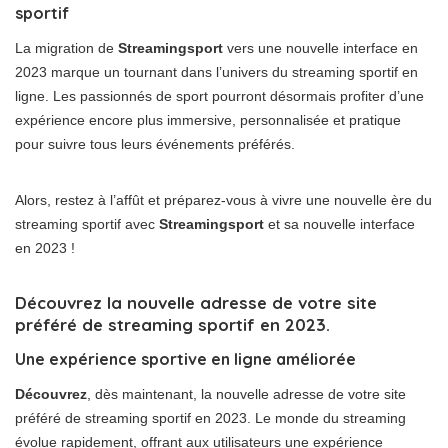
sportif
La migration de
Streamingsport
vers une nouvelle interface en
2023 marque un tournant dans l’univers du streaming sportif en
ligne. Les passionnés de sport pourront désormais profiter d’une
expérience encore plus immersive, personnalisée et pratique
pour suivre tous leurs événements préférés.
Alors, restez à l’affût et préparez-vous à vivre une nouvelle ère du
streaming sportif avec
Streamingsport
et sa nouvelle interface
en 2023 !
Découvrez la nouvelle adresse de votre site
préféré de streaming sportif en 2023.
Une expérience sportive en ligne améliorée
Découvrez
, dès maintenant, la nouvelle adresse de votre site
préféré de streaming sportif en 2023. Le monde du streaming
évolue rapidement, offrant aux utilisateurs une expérience