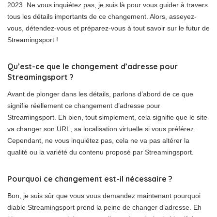
2023. Ne vous inquiétez pas, je suis là pour vous guider à travers
tous les détails importants de ce changement. Alors, asseyez-
vous, détendez-vous et préparez-vous à tout savoir sur le futur de
Streamingsport !
Qu’est-ce que le changement d’adresse pour
Streamingsport ?
Avant de plonger dans les détails, parlons d’abord de ce que
signifie réellement ce changement d’adresse pour
Streamingsport. Eh bien, tout simplement, cela signifie que le site
va changer son URL, sa localisation virtuelle si vous préférez.
Cependant, ne vous inquiétez pas, cela ne va pas altérer la
qualité ou la variété du contenu proposé par Streamingsport.
Pourquoi ce changement est-il nécessaire ?
Bon, je suis sûr que vous vous demandez maintenant pourquoi
diable Streamingsport prend la peine de changer d’adresse. Eh