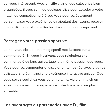
qui vous intéressent. Avec un
title
clair et des catégories bien
organisées, il vous suffit de quelques clics pour accéder à votre
match ou compétition préférée. Vous pourrez également
personnaliser votre expérience en ajoutant des favoris, recevoir
des notifications et consulter les classements en temps réel.
Partagez votre passion sportive
Le nouveau site de streaming sportif met l’accent sur la
communauté. En vous inscrivant, vous rejoindrez une
communauté de fans qui partagent la même passion que vous.
Vous pourrez commenter et discuter en temps réel avec d’autres
utilisateurs, créant ainsi une expérience interactive unique. Que
vous soyez seul chez vous ou entre amis, vivre un match en
streaming devient une expérience collective et encore plus
agréable.
Les avantages du partenariat avec Fujifilm