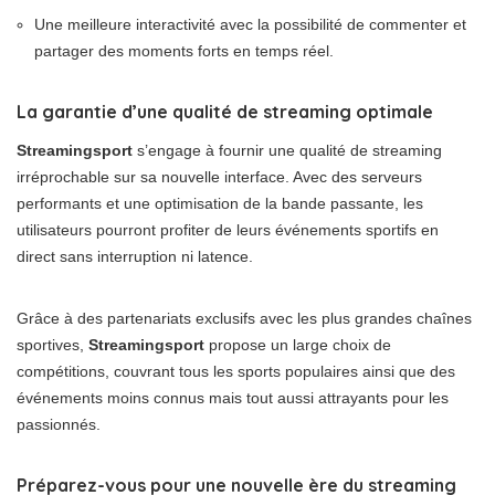
Une meilleure interactivité avec la possibilité de commenter et
partager des moments forts en temps réel.
La garantie d’une qualité de streaming optimale
Streamingsport
s’engage à fournir une qualité de streaming
irréprochable sur sa nouvelle interface. Avec des serveurs
performants et une optimisation de la bande passante, les
utilisateurs pourront profiter de leurs événements sportifs en
direct sans interruption ni latence.
Grâce à des partenariats exclusifs avec les plus grandes chaînes
sportives,
Streamingsport
propose un large choix de
compétitions, couvrant tous les sports populaires ainsi que des
événements moins connus mais tout aussi attrayants pour les
passionnés.
Préparez-vous pour une nouvelle ère du streaming