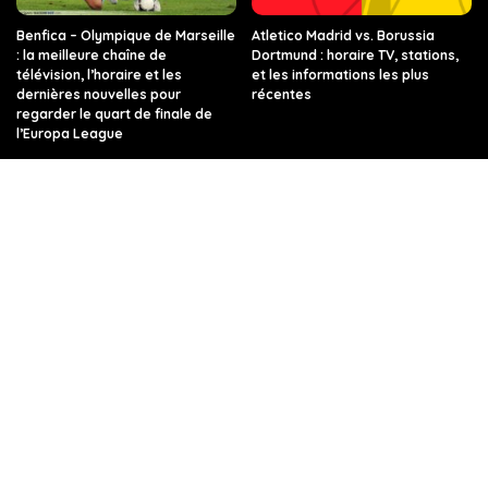
Benfica – Olympique de Marseille
Atletico Madrid vs. Borussia
: la meilleure chaîne de
Dortmund : horaire TV, stations,
télévision, l’horaire et les
et les informations les plus
dernières nouvelles pour
récentes
regarder le quart de finale de
l’Europa League
PSG vs FC Barcelone : les
Quelle chaîne, quelle heure, et
dernières informations sur ce
toutes les infos sur le match Real
match de Ligue des champions,
Madrid – Manchester City en
sur quelle chaîne de télévision et
Ligue des champions ?
à quelle heure.