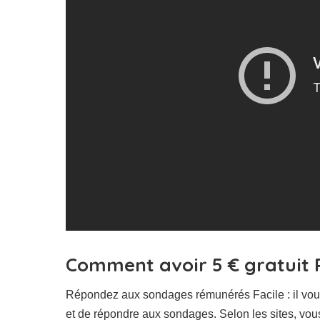
Comment avoir 5 € gratuit 
Répondez aux sondages rémunérés Facile : il vous 
et de répondre aux sondages. Selon les sites, vou