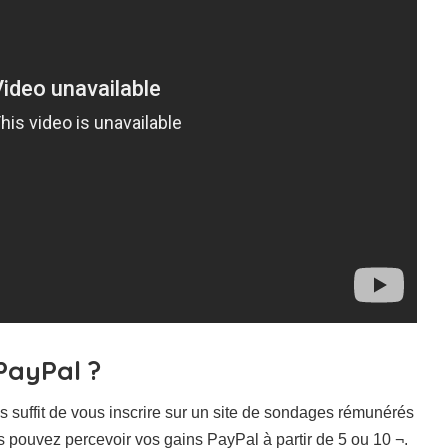
PayPal ?
suffit de vous inscrire sur un site de sondages rémunérés
s pouvez percevoir vos gains PayPal à partir de 5 ou 10 ¬.