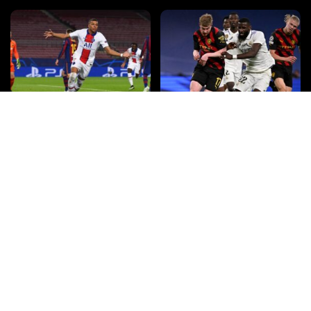
PSG vs FC Barcelone : les
Quelle chaîne, quelle heure, et
dernières informations sur ce
toutes les infos sur le match Real
match de Ligue des champions,
Madrid – Manchester City en
sur quelle chaîne de télévision et
Ligue des champions ?
à quelle heure.