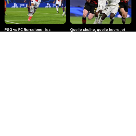
PSG vs FC Barcelone : les
Quelle chaîne, quelle heure, et
dernières informations sur ce
toutes les infos sur le match Real
match de Ligue des champions,
Madrid – Manchester City en
sur quelle chaîne de télévision et
Ligue des champions ?
à quelle heure.
Quelle chaîne de télévision et à
Regarder TF1 en Direct sur
quelle heure dois-je regarder
internet
Arsenal contre le Bayern de
Munich ?