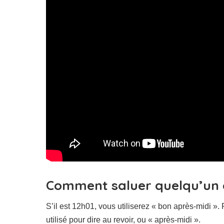
Comment saluer quelqu’un à
S’il est 12h01, vous utiliserez « bon après-midi ».
utilisé pour dire au revoir, ou « après-midi ».