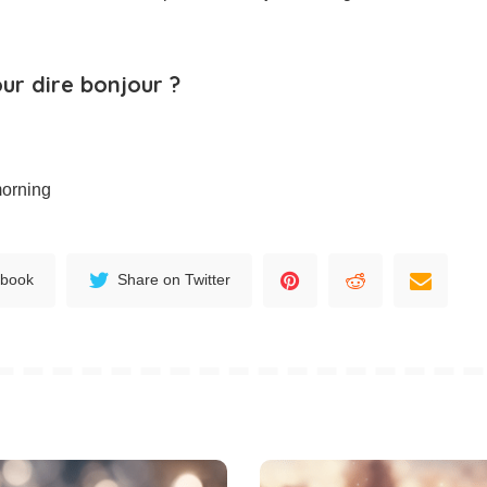
our dire bonjour ?
morning
ebook
Share on Twitter