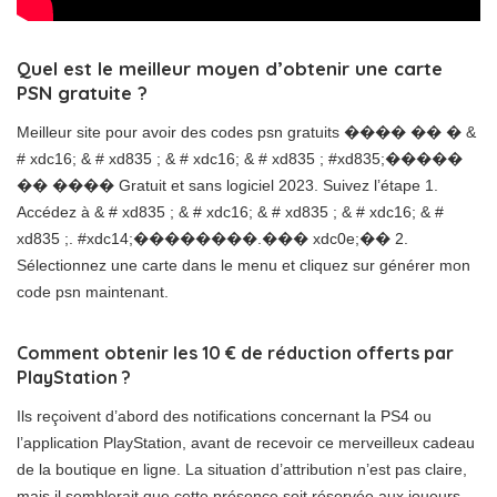
Quel est le meilleur moyen d’obtenir une carte
PSN gratuite ?
Meilleur site pour avoir des codes psn gratuits ���� �� � &
# xdc16; & # xd835 ; & # xdc16; & # xd835 ; #xd835;�����
�� ���� Gratuit et sans logiciel 2023. Suivez l’étape 1.
Accédez à & # xd835 ; & # xdc16; & # xd835 ; & # xdc16; & #
xd835 ;. #xdc14;��������.��� xdc0e;�� 2.
Sélectionnez une carte dans le menu et cliquez sur générer mon
code psn maintenant.
Comment obtenir les 10 € de réduction offerts par
PlayStation ?
Ils reçoivent d’abord des notifications concernant la PS4 ou
l’application PlayStation, avant de recevoir ce merveilleux cadeau
de la boutique en ligne. La situation d’attribution n’est pas claire,
mais il semblerait que cette présence soit réservée aux joueurs