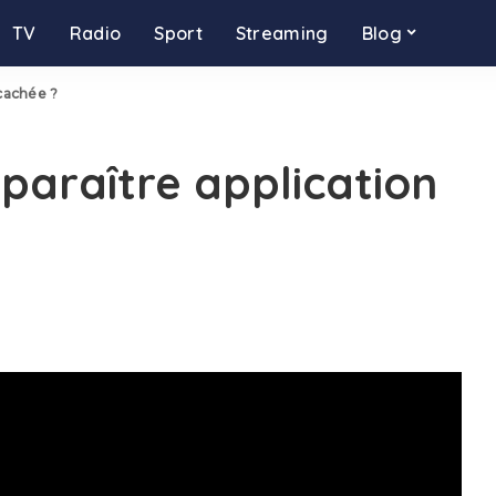
TV
Radio
Sport
Streaming
Blog
 cachée ?
araître application