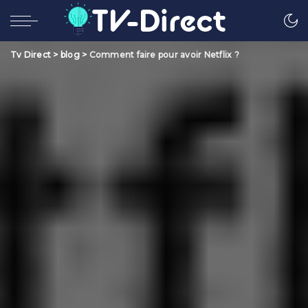
Tv Direct
>
blog
>
Comment faire pour avoir Netflix ?