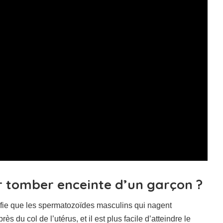
 tomber enceinte d’un garçon ?
ifie que les spermatozoïdes masculins qui nagent
du col de l’utérus, et il est plus facile d’atteindre le