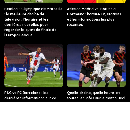
Benfica – Olympique de Marseille
Atletico Madrid vs. Borussia
: la meilleure chaîne de
Dortmund : horaire TV, stations,
télévision, l’horaire et les
et les informations les plus
dernières nouvelles pour
récentes
regarder le quart de finale de
l’Europa League
PSG vs FC Barcelone : les
Quelle chaîne, quelle heure, et
dernières informations sur ce
toutes les infos sur le match Real
match de Ligue des champions,
Madrid – Manchester City en
sur quelle chaîne de télévision et
Ligue des champions ?
à quelle heure.