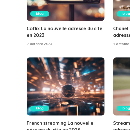
blog
blog
Coflix La nouvelle adresse du site
Chanel 
en 2023
adresse
7 octobre 2023
7 octobre
blog
blog
French streaming La nouvelle
Stream
adresse du site en 2023
adresse