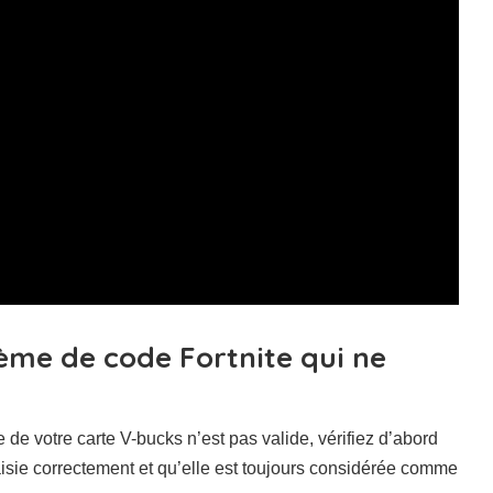
me de code Fortnite qui ne
e votre carte V-bucks n’est pas valide, vérifiez d’abord
saisie correctement et qu’elle est toujours considérée comme