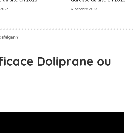
 2023
4 octobre 2023
 Dafalgan ?
fficace Doliprane ou