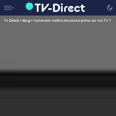
Tv Direct
>
blog
>
Comment mettre Amazone prime sur ma TV ?