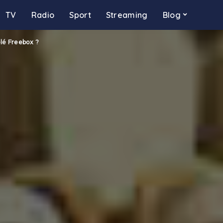
TV
Radio
Sport
Streaming
Blog
lé Freebox ?