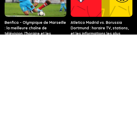
Benfica – Olympique de Marseille
Atletico Madrid vs. Borussia
: la meilleure chaîne de
Dortmund : horaire TV, stations,
télévision, l’horaire et les
et les informations les plus
dernières nouvelles pour
récentes
regarder le quart de finale de
l’Europa League
PSG vs FC Barcelone : les
Quelle chaîne, quelle heure, et
dernières informations sur ce
toutes les infos sur le match Real
match de Ligue des champions,
Madrid – Manchester City en
sur quelle chaîne de télévision et
Ligue des champions ?
à quelle heure.