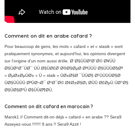
Comment on dit en arabe cafard ?
Pour beaucoup de gens, les mots « cafard » et « stasik » sont
pratiquement synonymes, et aujourd’hui, les opinions divergent
sur l’origine d’un nom aussi drôle. Ø¨Ø§ÙÙØ³Ø¨Ø© Ø¥ÙÙ
Ø§ÙØ¹Ø¯ÙØ¯ ÙÙ Ø§ÙØ£Ø´Ø®Ø§ØµØ ØªÙÙÙ Ø§ÙÙÙØ§Øª
« ØµØ±ØµÙØ± » Ù « staik » ÙØ±Ø§Ø ¯ÙÙØ§ Ø¹ÙÙÙÙØ§Ø
ÙØ§ÙÙÙÙ ØªÙØ¬Ø¯ Ø¹Ø¯Ø© Ø¢Ø±Ø§Ø¡ ØÙÙ Ø£ØµÙ ÙØ°Ø§
Ø§ÙØ§Ø³Ù Ø§ÙÙØ¶ØÙ.
Comment on dit cafard en marocain ?
Marok1 // Comment dit-on déjà « cafard » en arabe ?? Sera9
Asseyez-vous !!!!!!! 9 ans !! Sera9 Azzit !