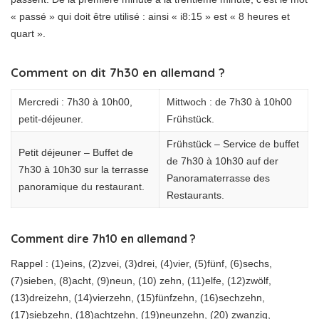
« passé » qui doit être utilisé : ainsi « i8:15 » est « 8 heures et
quart ».
Comment on dit 7h30 en allemand ?
Mercredi : 7h30 à 10h00,
Mittwoch : de 7h30 à 10h00
petit-déjeuner.
Frühstück.
Frühstück – Service de buffet
Petit déjeuner – Buffet de
de 7h30 à 10h30 auf der
7h30 à 10h30 sur la terrasse
Panoramaterrasse des
panoramique du restaurant.
Restaurants.
Comment dire 7h10 en allemand ?
Rappel : (1)eins, (2)zvei, (3)drei, (4)vier, (5)fünf, (6)sechs,
(7)sieben, (8)acht, (9)neun, (10) zehn, (11)elfe, (12)zwölf,
(13)dreizehn, (14)vierzehn, (15)fünfzehn, (16)sechzehn,
(17)siebzehn, (18)achtzehn, (19)neunzehn, (20) zwanzig,