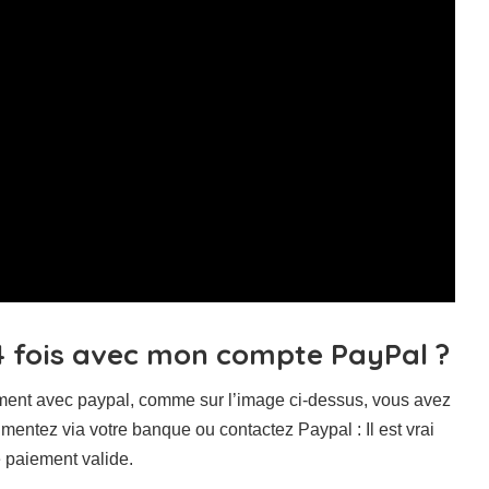
4 fois avec mon compte PayPal ?
ement avec paypal, comme sur l’image ci-dessus, vous avez
gmentez via votre banque ou contactez Paypal : Il est vrai
 paiement valide.