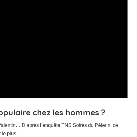
populaire chez les hommes ?
lentin… D’après l’enquête TNS Sofres du Pèlerin, ce
 le plus.