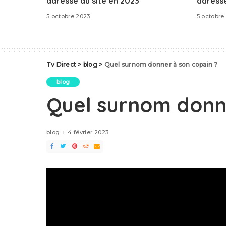
adresse du site en 2023
adresse
5 octobre 2023
5 octobre
Tv Direct
>
blog
>
Quel surnom donner à son copain ?
blog
Quel surnom donne
blog
4 février 2023