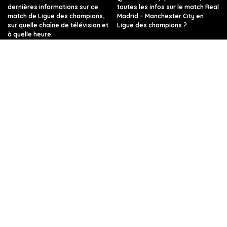
dernières informations sur ce
toutes les infos sur le match Real
match de Ligue des champions,
Madrid – Manchester City en
sur quelle chaîne de télévision et
Ligue des champions ?
à quelle heure.
Quelle chaîne de télévision et à
Regarder TF1 en Direct sur
quelle heure dois-je regarder
internet
Arsenal contre le Bayern de
Munich ?