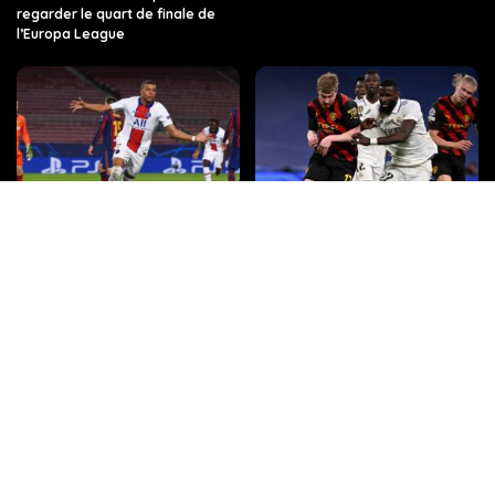
regarder le quart de finale de
l’Europa League
PSG vs FC Barcelone : les
Quelle chaîne, quelle heure, et
dernières informations sur ce
toutes les infos sur le match Real
match de Ligue des champions,
Madrid – Manchester City en
sur quelle chaîne de télévision et
Ligue des champions ?
à quelle heure.