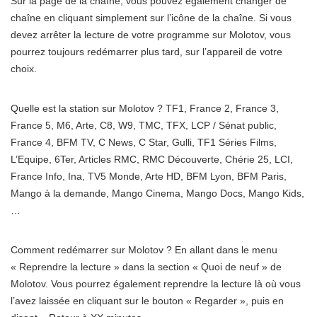
Sur la page de la chaîne, vous pouvez également changer de
chaîne en cliquant simplement sur l’icône de la chaîne. Si vous
devez arrêter la lecture de votre programme sur Molotov, vous
pourrez toujours redémarrer plus tard, sur l’appareil de votre
choix.
Quelle est la station sur Molotov ? TF1, France 2, France 3,
France 5, M6, Arte, C8, W9, TMC, TFX, LCP / Sénat public,
France 4, BFM TV, C News, C Star, Gulli, TF1 Séries Films,
L’Equipe, 6Ter, Articles RMC, RMC Découverte, Chérie 25, LCI,
France Info, Ina, TV5 Monde, Arte HD, BFM Lyon, BFM Paris,
Mango à la demande, Mango Cinema, Mango Docs, Mango Kids,
…
Comment redémarrer sur Molotov ? En allant dans le menu
« Reprendre la lecture » ​​dans la section « Quoi de neuf » de
Molotov. Vous pourrez également reprendre la lecture là où vous
l’avez laissée en cliquant sur le bouton « Regarder », puis en