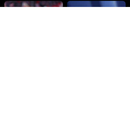
Quelle chaîne de télévision et à
Regarder TF1 en Direct sur
quelle heure dois-je regarder
internet
Arsenal contre le Bayern de
Munich ?
Regarder France 2 en Direct sur
Regarder France 3 en Direct sur
internet
internet