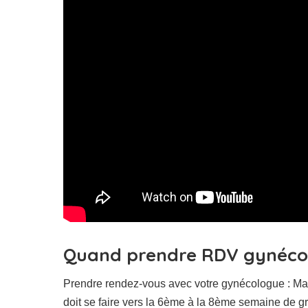
Quand prendre RDV gynéco a
Prendre rendez-vous avec votre gynécologue : Mais
doit se faire vers la 6ème à la 8ème semaine de gr