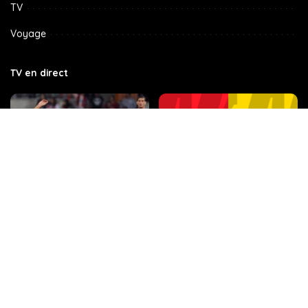
TV
Voyage
TV en direct
Benfica – Olympique de Marseille
Atletico Madrid vs. Borussia
: la meilleure chaîne de
Dortmund : horaire TV, stations,
télévision, l’horaire et les
et les informations les plus
dernières nouvelles pour
récentes
regarder le quart de finale de
l’Europa League