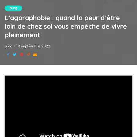
blog
L’agoraphobie : quand la peur d’être
loin de chez soi vous empêche de vivre
pleinement
blog
19 septembre 2022