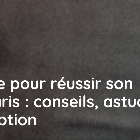
e pour réussir son
is : conseils, ast
ption