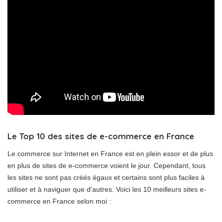
Le Top 10 des sites de e-commerce en France
Le commerce sur Internet en France est en plein essor et de plus
en plus de sites de e-commerce voient le jour. Cependant, tous
les sites ne sont pas créés égaux et certains sont plus faciles à
utiliser et à naviguer que d’autres. Voici les 10 meilleurs sites e-
commerce en France selon moi :