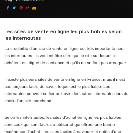
Les sites de vente en ligne les plus fiables selon
les internautes
La crédibilité d’un site de vente en ligne est très importante pour
les internautes. Ils veulent être sûrs que le site sur lequel ils
achètent est digne de confiance et qu’ils ne se font pas arnaquer.
Il existe plusieurs sites de vente en ligne en France, mais il n’est
pas toujours facile de savoir lequel est le plus fiable. Les
internautes peuvent se fier aux avis des autres internautes lors du
choix d’un site marchand.
Selon les internautes, les sites d’achat en ligne les plus fiables
sont ceux qui sont faciles à utiliser et qui offrent une bonne
expérience d’achat. Les sites faciles à naviguer et dotés d’une