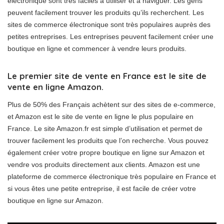
électronique sont très faciles à utiliser et à naviguer. Les gens
peuvent facilement trouver les produits qu’ils recherchent. Les
sites de commerce électronique sont très populaires auprès des
petites entreprises. Les entreprises peuvent facilement créer une
boutique en ligne et commencer à vendre leurs produits.
Le premier site de vente en France est le site de
vente en ligne Amazon.
Plus de 50% des Français achètent sur des sites de e-commerce,
et Amazon est le site de vente en ligne le plus populaire en
France. Le site Amazon.fr est simple d’utilisation et permet de
trouver facilement les produits que l’on recherche. Vous pouvez
également créer votre propre boutique en ligne sur Amazon et
vendre vos produits directement aux clients. Amazon est une
plateforme de commerce électronique très populaire en France et
si vous êtes une petite entreprise, il est facile de créer votre
boutique en ligne sur Amazon.