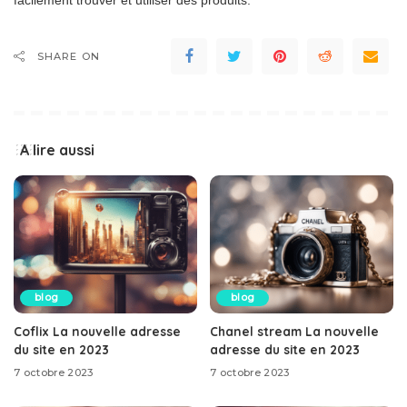
facilement trouver et utiliser des produits.
SHARE ON
A lire aussi
blog
blog
Coflix La nouvelle adresse
Chanel stream La nouvelle
du site en 2023
adresse du site en 2023
7 octobre 2023
7 octobre 2023