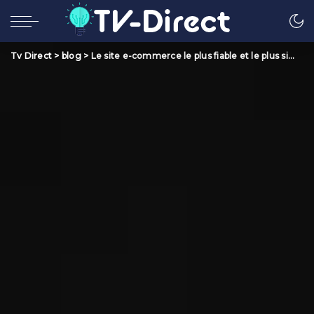
Tv Direct
>
blog
>
Le site e-commerce le plus fiable et le plus simple d’utilisation !