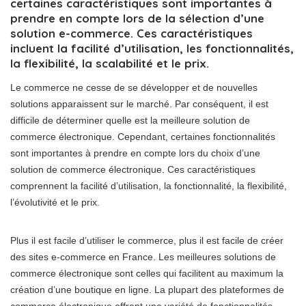
certaines caractéristiques sont importantes à
prendre en compte lors de la sélection d’une
solution e-commerce. Ces caractéristiques
incluent la facilité d’utilisation, les fonctionnalités,
la flexibilité, la scalabilité et le prix.
Le commerce ne cesse de se développer et de nouvelles
solutions apparaissent sur le marché. Par conséquent, il est
difficile de déterminer quelle est la meilleure solution de
commerce électronique. Cependant, certaines fonctionnalités
sont importantes à prendre en compte lors du choix d’une
solution de commerce électronique. Ces caractéristiques
comprennent la facilité d’utilisation, la fonctionnalité, la flexibilité,
l’évolutivité et le prix.
Plus il est facile d’utiliser le commerce, plus il est facile de créer
des sites e-commerce en France. Les meilleures solutions de
commerce électronique sont celles qui facilitent au maximum la
création d’une boutique en ligne. La plupart des plateformes de