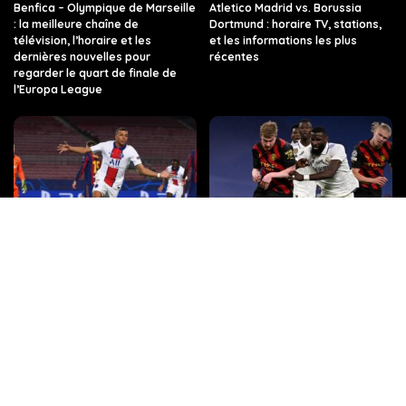
Benfica – Olympique de Marseille
Atletico Madrid vs. Borussia
: la meilleure chaîne de
Dortmund : horaire TV, stations,
télévision, l’horaire et les
et les informations les plus
dernières nouvelles pour
récentes
regarder le quart de finale de
l’Europa League
PSG vs FC Barcelone : les
Quelle chaîne, quelle heure, et
dernières informations sur ce
toutes les infos sur le match Real
match de Ligue des champions,
Madrid – Manchester City en
sur quelle chaîne de télévision et
Ligue des champions ?
à quelle heure.