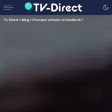
Tv Direct
>
blog
>
Pourquoi acheter un MacBook ?