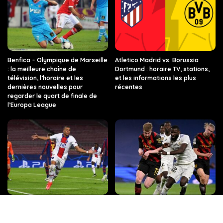
Benfica – Olympique de Marseille
Atletico Madrid vs. Borussia
: la meilleure chaîne de
Dortmund : horaire TV, stations,
télévision, l’horaire et les
et les informations les plus
dernières nouvelles pour
récentes
regarder le quart de finale de
l’Europa League
PSG vs FC Barcelone : les
Quelle chaîne, quelle heure, et
dernières informations sur ce
toutes les infos sur le match Real
match de Ligue des champions,
Madrid – Manchester City en