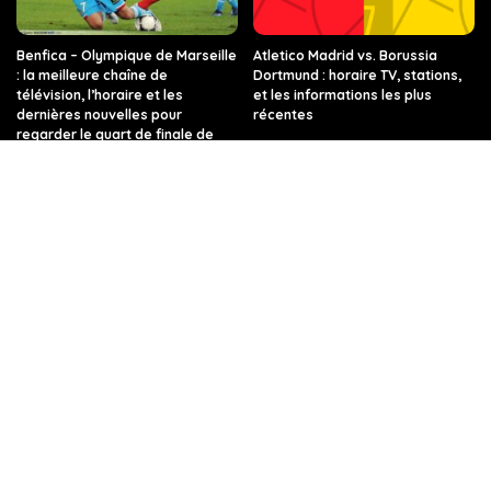
Benfica – Olympique de Marseille
Atletico Madrid vs. Borussia
: la meilleure chaîne de
Dortmund : horaire TV, stations,
télévision, l’horaire et les
et les informations les plus
dernières nouvelles pour
récentes
regarder le quart de finale de
l’Europa League
PSG vs FC Barcelone : les
Quelle chaîne, quelle heure, et
dernières informations sur ce
toutes les infos sur le match Real
match de Ligue des champions,
Madrid – Manchester City en
sur quelle chaîne de télévision et
Ligue des champions ?
à quelle heure.