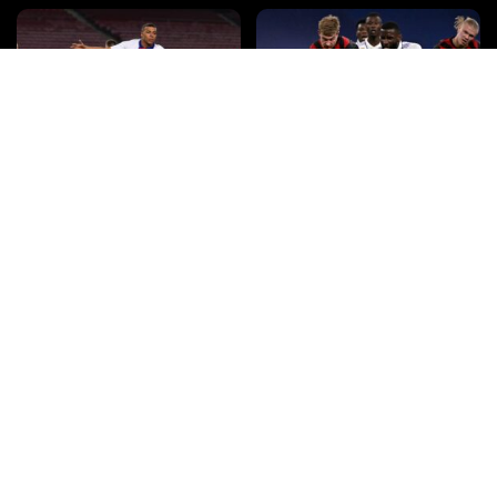
PSG vs FC Barcelone : les
Quelle chaîne, quelle heure, et
dernières informations sur ce
toutes les infos sur le match Real
match de Ligue des champions,
Madrid – Manchester City en
sur quelle chaîne de télévision et
Ligue des champions ?
à quelle heure.