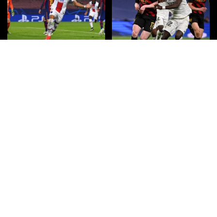
PSG vs FC Barcelone : les
Quelle chaîne, quelle heure, et
dernières informations sur ce
toutes les infos sur le match Real
match de Ligue des champions,
Madrid – Manchester City en
sur quelle chaîne de télévision et
Ligue des champions ?
à quelle heure.
Quelle chaîne de télévision et à
Regarder TF1 en Direct sur
quelle heure dois-je regarder
internet
Arsenal contre le Bayern de
Munich ?