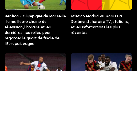
Benfica – Olympique de Marseille
Atletico Madrid vs. Borussia
: la meilleure chaîne de
Dortmund : horaire TV, stations,
télévision, l’horaire et les
et les informations les plus
dernières nouvelles pour
récentes
regarder le quart de finale de
l’Europa League
PSG vs FC Barcelone : les
Quelle chaîne, quelle heure, et
dernières informations sur ce
toutes les infos sur le match Real
match de Ligue des champions,
Madrid – Manchester City en
sur quelle chaîne de télévision et
Ligue des champions ?
à quelle heure.